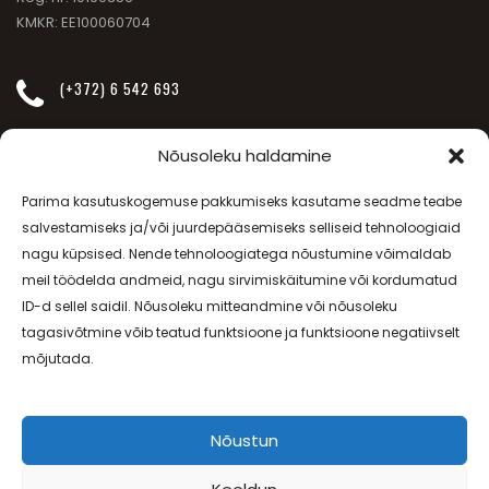
KMKR: EE100060704
(+372) 6 542 693
INFO@JANSSEN-BEAUTY.EE
Nõusoleku haldamine
Parima kasutuskogemuse pakkumiseks kasutame seadme teabe
SÕPRUSE PUIESTEE 257
salvestamiseks ja/või juurdepääsemiseks selliseid tehnoloogiaid
nagu küpsised. Nende tehnoloogiatega nõustumine võimaldab
meil töödelda andmeid, nagu sirvimiskäitumine või kordumatud
E-R - 08.00-20.00, L - 09.00-17.00
ID-d sellel saidil. Nõusoleku mitteandmine või nõusoleku
tagasivõtmine võib teatud funktsioone ja funktsioone negatiivselt
Lepingutingimused
ja
Privaatsuspoliitika
mõjutada.
Nõustun
Minu Ilusalong © 2018. Kõik õigused on kaitstud. |
www.janssen-
beauty.ee
| Tellimuste vastuvõtt
+372 6 801 693