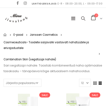
LAHTIOLEKUAJAD:
E-R - 08.00-20.00, L - 09.00-17.00
Home
E-pood
Janssen Cosmetics
Cosmeceuticals- Toodete sarjavalik vastavalt nahatüübile ja
erivajadustele
Combination Skin (segatüüpi nahale)
Sari segatüüpi nahale. Taastab kombineeritud naha optimaalse
tasakaalu – tänapäeva kõige aktuaalsem nahahooldus.
SALE
SALE