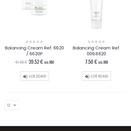
Balancing Cream Ref. 6620
Balancing Cream Ref.
0
0
out
out
/ 6620P
009.6620
of
of
5
5
Algne
Current
39.52
€
7.50
€
41.60
€
sis.KM
sis.KM
hind
price
oli:
is:
41.60 €.
39.52 €.
LOE EDASI
LOE EDASI