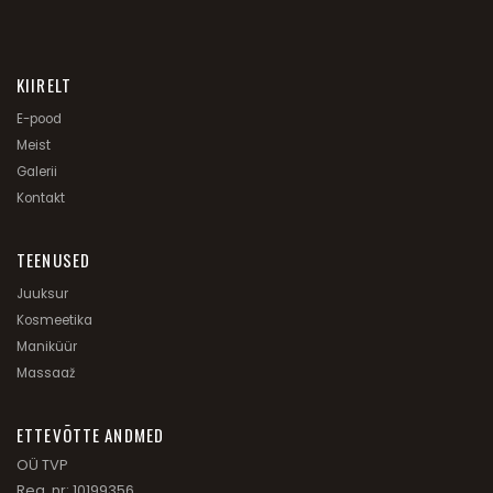
KIIRELT
E-pood
Meist
Galerii
Kontakt
TEENUSED
Juuksur
Kosmeetika
Maniküür
Massaaž
ETTEVÕTTE ANDMED
OÜ TVP
Reg. nr: 10199356