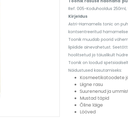
Toonik rasuse näonaha p
Ref. 005-Koduhooldus 250ml, 
Kirjeldus
Astri-Hamamelis tonic on puha
kontsentreeritud hamameliseks
Toonik muudab poorid vähem m
lipiidide ainevahetust. Seetõ
hoolitsetud ja täiuslikult hüdre
Toonik on loodud spetsiaalselt
Näidustused kasutamiseks:
Kosmeetikatoodete j
Liigne rasu
Suurenenud ja ummis
Mustad täpid
Õline läige
Lööved