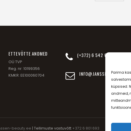
ETTEVÕTTE ANDMED
(+372) 6 542 693
OÜ TVP
Reg. nr: 10199356
Parima ka
INFO@JANSSEN-BEAUTY.EE
KMKR: EE100060704
salvestami
küpsised. 
andmeid, n
mitteandmi
funktsioon
nssen-beauty.ee
| Tellimuste vastuvõtt
+372 6 801 693