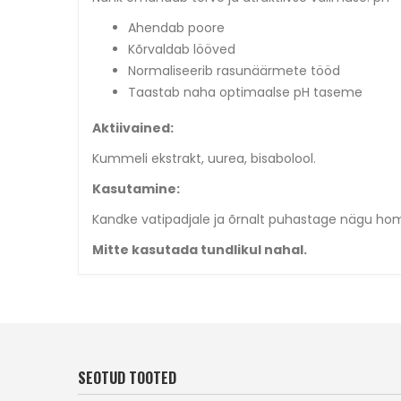
Ahendab poore
Kõrvaldab lööved
Normaliseerib rasunäärmete tööd
Taastab naha optimaalse pH taseme
Aktiivained:
Kummeli ekstrakt, uurea, bisabolool.
Kasutamine:
Kandke vatipadjale ja õrnalt puhastage nägu hom
Mitte kasutada tundlikul nahal.
SEOTUD TOOTED