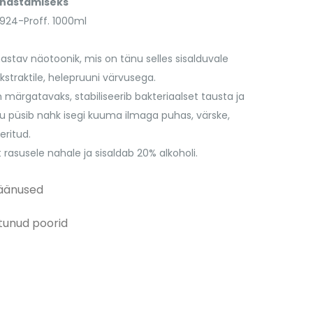
uhastamiseks
924-Proff. 1000ml
stav näotoonik, mis on tänu selles sisalduvale
traktile, helepruuni värvusega.
ärgatavaks, stabiliseerib bakteriaalset tausta ja
ttu püsib nahk isegi kuuma ilmaga puhas, värske,
eritud.
 rasusele nahale ja sisaldab 20% alkoholi.
äänused
tunud poorid