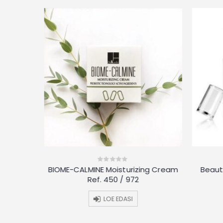
ollete
BIOME-CALMINE Moisturizing Cream
Beauti
0
out
Ref. 450 / 972
of
5
LOE EDASI