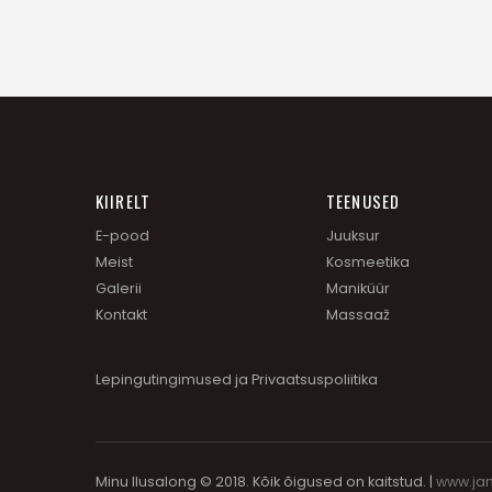
KIIRELT
TEENUSED
E-pood
Juuksur
Meist
Kosmeetika
Galerii
Maniküür
Kontakt
Massaaž
Lepingutingimused
ja
Privaatsuspoliitika
Minu Ilusalong © 2018. Kõik õigused on kaitstud. |
www.ja