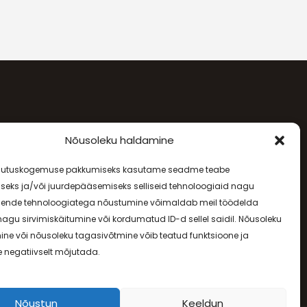
SÕPRUSE PUIESTEE 257
Nõusoleku haldamine
sutuskogemuse pakkumiseks kasutame seadme teabe
E-R - 08.00-20.00, L - 09.00-17.00
seks ja/või juurdepääsemiseks selliseid tehnoloogiaid nagu
Nende tehnoloogiatega nõustumine võimaldab meil töödelda
agu sirvimiskäitumine või kordumatud ID-d sellel saidil. Nõusoleku
ne või nõusoleku tagasivõtmine võib teatud funktsioone ja
e negatiivselt mõjutada.
Nõustun
Keeldun