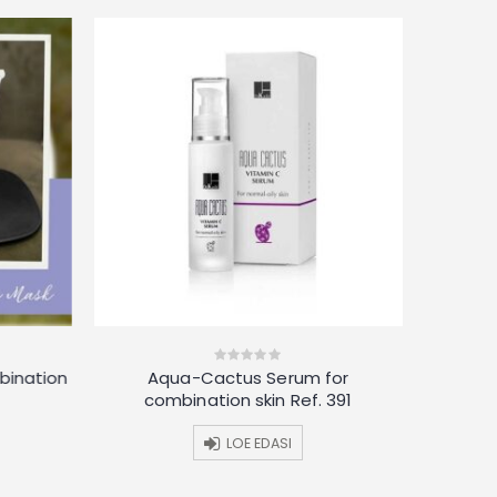
bination
Aqua-Cactus Serum for
LIGHT
0
out
combination skin Ref. 391
of
5
LOE EDASI