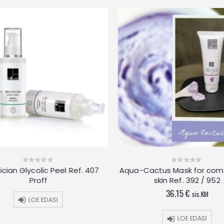
cian Glycolic Peel Ref. 407
Aqua-Cactus Mask for com
0
0
out
out
Proff
skin Ref. 392 / 952
of
of
5
5
36.15
€
sis.KM
LOE EDASI
LOE EDASI