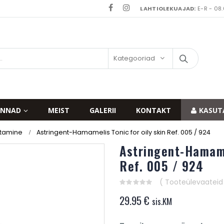
LAHTIOLEKUAJAD:
E-R - 08.
Kategooriad
INNAD
MEIST
GALERII
KONTAKT
KASUT
stamine
Astringent-Hamamelis Tonic for oily skin Ref. 005 / 924
Astringent-Hamame
Ref. 005 / 924
( Tooteülevaateid v
0
29.95
€
out
sis.KM
of
5