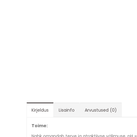
Kirjeldus
Lisainfo
Arvustused (0)
Toime:
Nahk omandab terve ja atraktiivse välimuse. pH = 