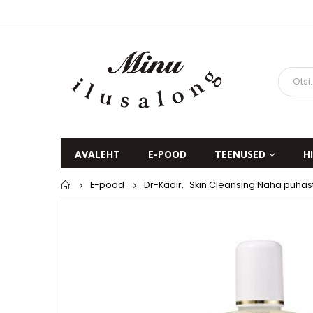
AVALEHT
E-POOD
TEENUSED
H
Home
E-pood
Dr-Kadir
,
Skin Cleansing Naha puha