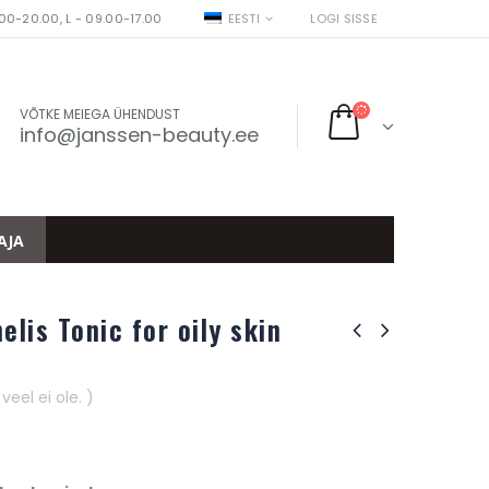
00-20.00, L - 09.00-17.00
EESTI
LOGI SISSE
VÕTKE MEIEGA ÜHENDUST
info@janssen-beauty.ee
AJA
lis Tonic for oily skin
eel ei ole. )