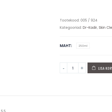
Tootekood:
005 / 924
Kategooriad:
Dr-Kadir
,
Skin C
MAHT
250ml
LISA KOR
5,5.