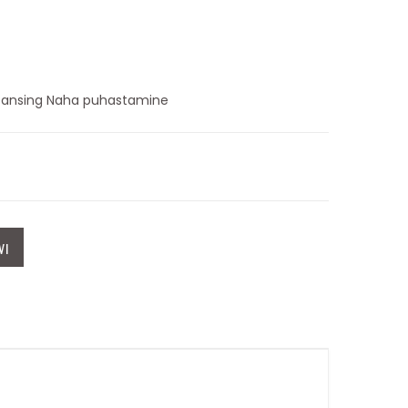
leansing Naha puhastamine
VI