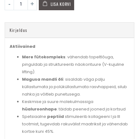
LISA KORVI
Kirjeldus
Aktiivained
Mere fütokompleks
: vähendab topeltlõuga,
pinguldab ja struktureerib näokontuure (V-kujuline
lifting).
Magusa mandli õli
: sisaldab väga palju
küllastumata ja polüküllastumata rasvhappeid, silub
nahka ja võitleb punetusega.
Keskmise ja suure molekulmassiga
hüaluroonhape
: täidab peened jooned ja kortsud
Spetsiaalne
peptiid
stimuleerib kollageeni I ja III
tootmist, tugevdab rakuvälist maatriksit ja vähendab
kortse kuni 45%.