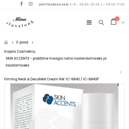
LAHTIOLEKUAJAD:
E-R - 08.00-20.00, L - 09.00-17.00
Home
E-pood
Inspira Cosmetics
,
SKIN ACCENTS - praktiline maagia naha noorendamiseks ja
taastamiseks
Firming Neck & Decolleté Cream Ref. IC-9843 / IC-9843P