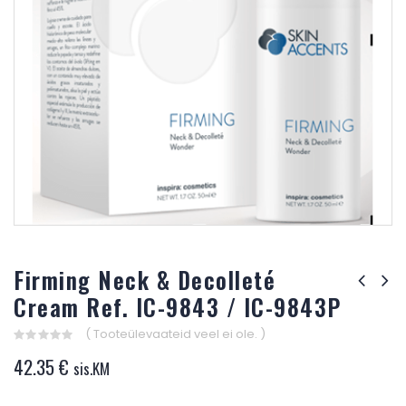
Firming Neck & Decolleté
Cream Ref. IC-9843 / IC-9843P
( Tooteülevaateid veel ei ole. )
0
42.35
€
sis.KM
out
of
5