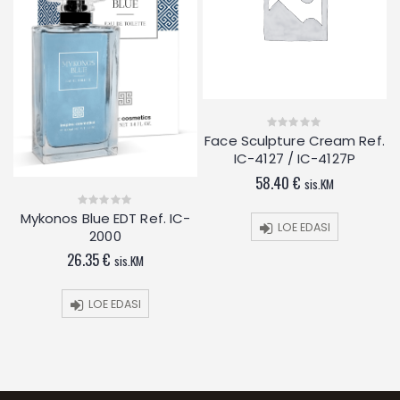
il
Face Sculpture Cream Ref.
0
out
IC-4127 / IC-4127P
of
5
58.40
€
sis.KM
Mykonos Blue EDT Ref. IC-
0
LOE EDASI
out
2000
of
5
26.35
€
sis.KM
LOE EDASI