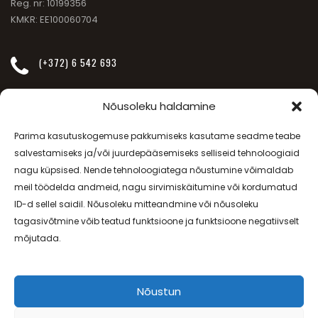
Reg. nr: 10199356
KMKR: EE100060704
(+372) 6 542 693
INFO@JANSSEN-BEAUTY.EE
Nõusoleku haldamine
Parima kasutuskogemuse pakkumiseks kasutame seadme teabe
SÕPRUSE PUIESTEE 257
salvestamiseks ja/või juurdepääsemiseks selliseid tehnoloogiaid
nagu küpsised. Nende tehnoloogiatega nõustumine võimaldab
meil töödelda andmeid, nagu sirvimiskäitumine või kordumatud
E-R - 08.00-20.00, L - 09.00-17.00
ID-d sellel saidil. Nõusoleku mitteandmine või nõusoleku
tagasivõtmine võib teatud funktsioone ja funktsioone negatiivselt
Lepingutingimused
ja
Privaatsuspoliitika
mõjutada.
Nõustun
Minu Ilusalong © 2018. Kõik õigused on kaitstud. |
www.janssen-
beauty.ee
| Tellimuste vastuvõtt
+372 6 801 693