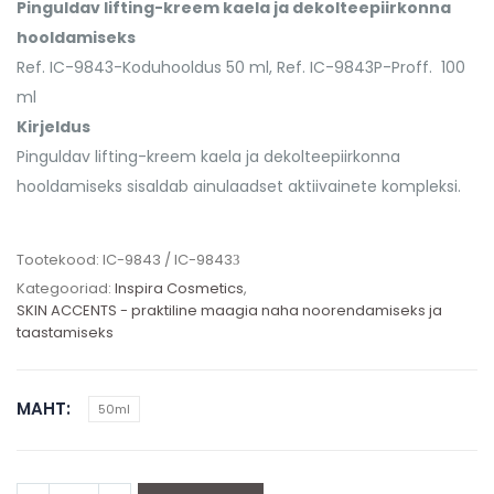
Pinguldav lifting-kreem kaela ja dekolteepiirkonna
hooldamiseks
Ref. IC-9843-Koduhooldus 50 ml, Ref. IC-9843P-Proff. 100
ml
Kirjeldus
Pinguldav lifting-kreem kaela ja dekolteepiirkonna
hooldamiseks sisaldab ainulaadset aktiivainete kompleksi.
Tootekood:
IC-9843 / IC-9843З
Kategooriad:
Inspira Cosmetics
,
SKIN ACCENTS - praktiline maagia naha noorendamiseks ja
taastamiseks
MAHT
50ml