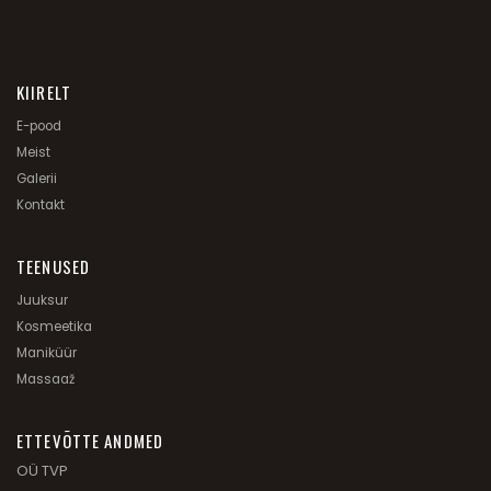
KIIRELT
E-pood
Meist
Galerii
Kontakt
TEENUSED
Juuksur
Kosmeetika
Maniküür
Massaaž
ETTEVÕTTE ANDMED
OÜ TVP