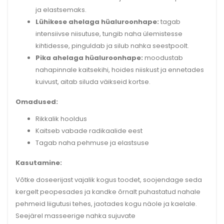
ja elastsemaks.
Lühikese ahelaga hüaluroonhape:
tagab
intensiivse niisutuse, tungib naha ülemistesse
kihtidesse, pinguldab ja silub nahka seestpoolt.
Pika ahelaga hüaluroonhape:
moodustab
nahapinnale kaitsekihi, hoides niiskust ja ennetades
kuivust, aitab siluda väikseid kortse.
Omadused:
Rikkalik hooldus
Kaitseb vabade radikaalide eest
Tagab naha pehmuse ja elastsuse
Kasutamine:
Võtke doseerijast vajalik kogus toodet, soojendage seda
kergelt peopesades ja kandke õrnalt puhastatud nahale
pehmeid liigutusi tehes, jaotades kogu näole ja kaelale.
Seejärel masseerige nahka sujuvate