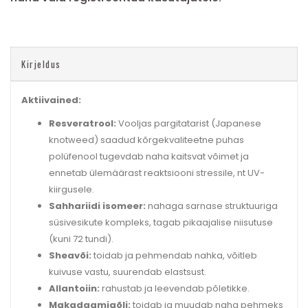
Kirjeldus
Aktiivained:
Resveratrool:
Vooljas pargitatarist (Japanese
knotweed) saadud kõrgekvaliteetne puhas
polüfenool tugevdab naha kaitsvat võimet ja
ennetab ülemäärast reaktsiooni stressile, nt UV-
kiirgusele.
Sahhariidi isomeer:
nahaga sarnase struktuuriga
süsivesikute kompleks, tagab pikaajalise niisutuse
(kuni 72 tundi).
Sheavõi:
toidab ja pehmendab nahka, võitleb
kuivuse vastu, suurendab elastsust.
Allantoiin:
rahustab ja leevendab põletikke.
Makadaamiaõli:
toidab ja muudab naha pehmeks