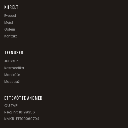
KIIRELT
E-pood
Meist
Galerii
Kontakt
TEENUSED
Juuksur
Kosmeetika
Maniküür
Massaaž
ETTEVÕTTE ANDMED
OÜ TVP
Reg. nr: 10199356
KMKR: EE100060704