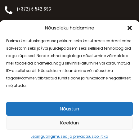
(+372) 6 542 693
INFO@JANSSEN-BEAUTY.EE
Nõusoleku haldamine
Parima kasutuskogemuse pakkumiseks kasutame seadme teabe
SÕPRUSE PUIESTEE 257
salvestamiseks ja/või juurdepääsemiseks selliseid tehnoloogiaid
nagu küpsised. Nende tehnoloogiatega nõustumine võimaldab
meil töödelda andmeid, nagu sirvimiskäitumine või kordumatud
E-R - 08.00-20.00, L - 09.00-17.00
ID-d sellel saidil. Nõusoleku mitteandmine või nõusoleku
tagasivõtmine võib teatud funktsioone ja funktsioone negatiivselt
Lepingutingimused
ja
Privaatsuspoliitika
mõjutada.
Nõustun
Minu Ilusalong © 2018. Kõik õigused on kaitstud. |
www.janssen-
beauty.ee
| Tellimuste vastuvõtt
+372 6 801 693
Keeldun
Lepingutingimused ja privaatsuspoliitika