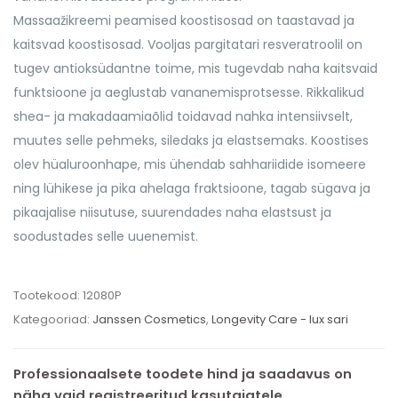
Massaažikreemi peamised koostisosad on taastavad ja
kaitsvad koostisosad. Vooljas pargitatari resveratroolil on
tugev antioksüdantne toime, mis tugevdab naha kaitsvaid
funktsioone ja aeglustab vananemisprotsesse. Rikkalikud
shea- ja makadaamiaõlid toidavad nahka intensiivselt,
muutes selle pehmeks, siledaks ja elastsemaks. Koostises
olev hüaluroonhape, mis ühendab sahhariidide isomeere
ning lühikese ja pika ahelaga fraktsioone, tagab sügava ja
pikaajalise niisutuse, suurendades naha elastsust ja
soodustades selle uuenemist.
Tootekood:
12080P
Kategooriad:
Janssen Cosmetics
,
Longevity Care - lux sari
Professionaalsete toodete hind ja saadavus on
näha vaid registreeritud kasutajatele.