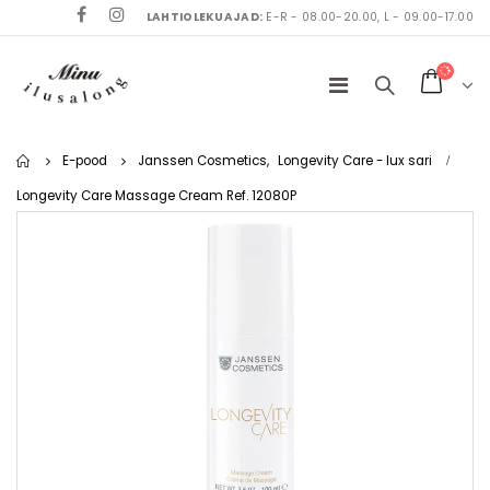
LAHTIOLEKUAJAD:
E-R - 08.00-20.00, L - 09.00-17.00
Home
E-pood
Janssen Cosmetics
,
Longevity Care - lux sari
Longevity Care Massage Cream Ref. 12080P