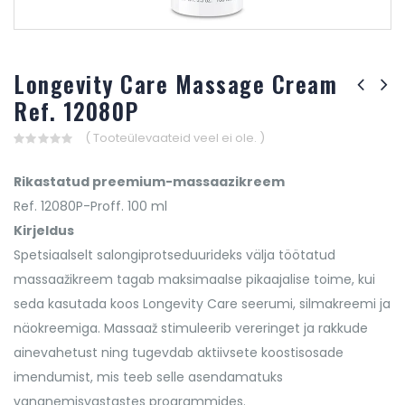
Longevity Care Massage Cream
Ref. 12080P
( Tooteülevaateid veel ei ole. )
0
out
Rikastatud preemium-massaazikreem
of
5
Ref. 12080P-Proff. 100 ml
Kirjeldus
Spetsiaalselt salongiprotseduurideks välja töötatud
massaažikreem tagab maksimaalse pikaajalise toime, kui
seda kasutada koos Longevity Care seerumi, silmakreemi ja
näokreemiga. Massaaž stimuleerib vereringet ja rakkude
ainevahetust ning tugevdab aktiivsete koostisosade
imendumist, mis teeb selle asendamatuks
vananemisvastastes programmides.