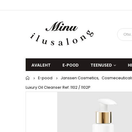
AVALEHT
E-POOD
TEENUSED
H
Home
E-pood
Janssen Cosmetics
,
Cosmeceuticals-
Luxury Oil Cleanser Ref. 1102 / 1102P