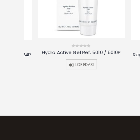
Hydro Active Gel Ref. 5010 / 5010P
0
4 / 5024P
Regulat
out
of
5
LOE EDASI