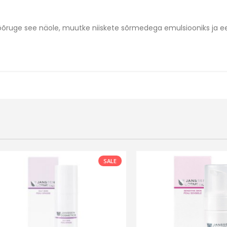
hõõruge see näole, muutke niiskete sõrmedega emulsiooniks ja 
SALE