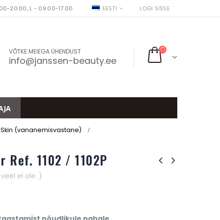
00-20.00, L - 09.00-17.00
EESTI
LOGI SISSE
VÕTKE MEIEGA ÜHENDUST
info@janssen-beauty.ee
AJA
 Skin (vananemisvastane)
r Ref. 1102 / 1102P
eel ei ole. )
taastamist nõudlikule nahale