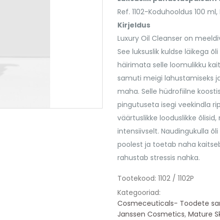
34.10 €.
32.40 €.
Ref. 1102-Koduhooldus 100 ml, R
Kirjeldus
Luxury Oil Cleanser
on meeldiv 
See luksuslik kuldse läikega õli
häirimata selle loomulikku ka
samuti meigi lahustamiseks j
maha. Selle hüdrofiilne koost
pingutuseta isegi veekindla ri
väärtuslikke looduslikke õlisi
intensiivselt. Naudingukulla
poolest ja toetab naha kaitseba
rahustab stressis nahka.
Tootekood:
1102 / 1102P
Kategooriad:
Cosmeceuticals- Toodete sarja
Janssen Cosmetics
,
Mature S