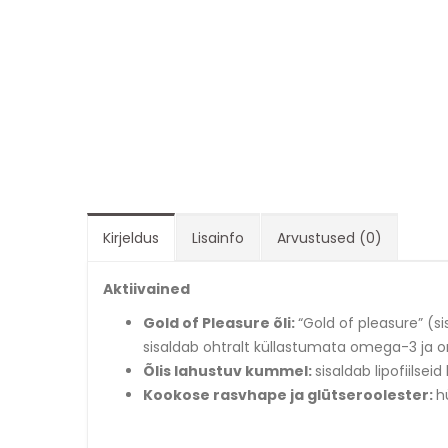
Kirjeldus
Lisainfo
Arvustused (0)
Aktiivained
Gold of Pleasure õli:
“Gold of pleasure” (si
sisaldab ohtralt küllastumata omega-3 ja o
Õlis lahustuv kummel:
sisaldab lipofiilse
Kookose rasvhape ja glütseroolester:
h