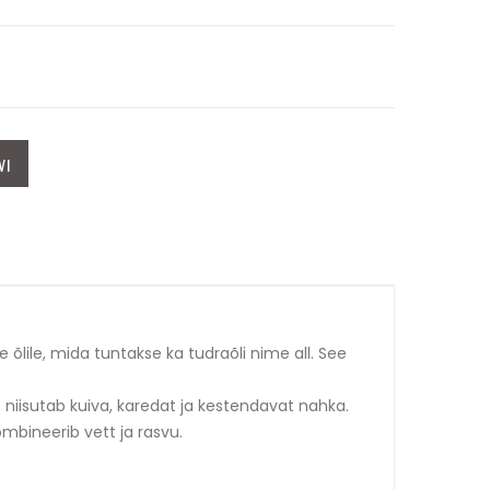
VI
e õlile, mida tuntakse ka tudraõli nime all. See
); niisutab kuiva, karedat ja kestendavat nahka.
ombineerib vett ja rasvu.