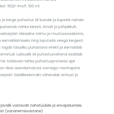
ef. 1102Р-Proff. 100 ml
ja kerge puhastus õli kuivale ja küpsele nahale.
 puhastab nahka kiiresti, õrnalt ja põhjalikult,
itsebarjääri. Ideaalne tolmu ja mustuseosakeste,
a eemaldamiseks ning loputada veega kergesti
is tagab täiusliku puhastava efekti ja eemaldab
psmetuši. Luksuslik õli puhastusvahend sisaldab
d, mis toidavad nahka puhastusprotsessi ajal
 õli on rikas asendamatute oomega-rasvhapete
rjääri. Saialilleekstrakt vähendab ärritust ja
valik vastavalt nahatüübile ja erivajadustele
,
kin (vananemisvastane)