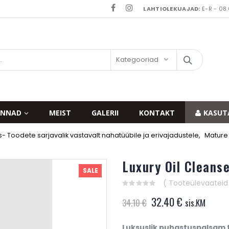
LAHTIOLEKUAJAD:
E-R - 08.
Kategooriad
INNAD
MEIST
GALERII
KONTAKT
KASUT
 Toodete sarjavalik vastavalt nahatüübile ja erivajadustele
,
Mature
Luxury Oil Cleanse
SALE
( Tooteülevaateid v
0
Algne
Current
32.40
€
out
34.10
€
sis.KM
of
hind
price
5
oli:
is:
Luksuslik puhastuspalsam 