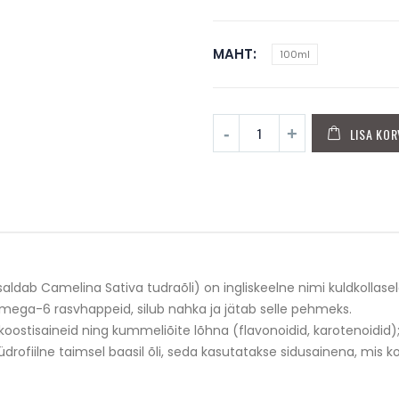
MAHT
100ml
LISA KOR
saldab Camelina Sativa tudraõli) on ingliskeelne nimi kuldkollasel
mega-6 rasvhappeid, silub nahka ja jätab selle pehmeks.
id koostisaineid ning kummeliõite lõhna (flavonoidid, karotenoidid
üdrofiilne taimsel baasil õli, seda kasutatakse sidusainena, mis k