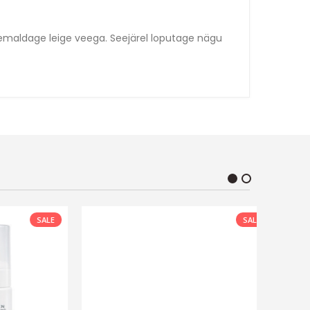
eemaldage leige veega. Seejärel loputage nägu
SALE
SALE