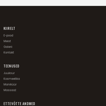
KIIRELT
E-pood
Meist
Galerii
Kontakt
TEENUSED
Juuksur
Kosmeetika
Maniküür
Massaaž
ETTEVÕTTE ANDMED