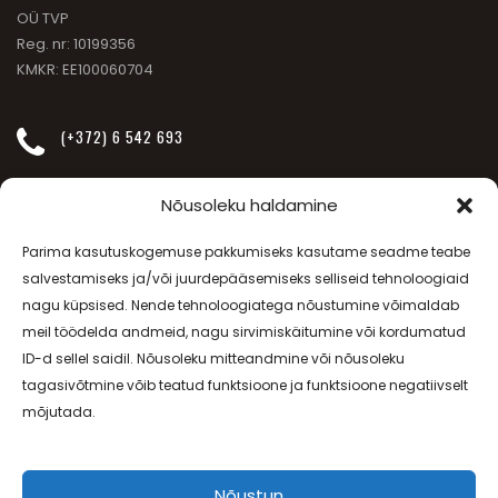
OÜ TVP
Reg. nr: 10199356
KMKR: EE100060704
(+372) 6 542 693
INFO@JANSSEN-BEAUTY.EE
Nõusoleku haldamine
Parima kasutuskogemuse pakkumiseks kasutame seadme teabe
SÕPRUSE PUIESTEE 257
salvestamiseks ja/või juurdepääsemiseks selliseid tehnoloogiaid
nagu küpsised. Nende tehnoloogiatega nõustumine võimaldab
meil töödelda andmeid, nagu sirvimiskäitumine või kordumatud
E-R - 08.00-20.00, L - 09.00-17.00
ID-d sellel saidil. Nõusoleku mitteandmine või nõusoleku
tagasivõtmine võib teatud funktsioone ja funktsioone negatiivselt
Lepingutingimused
ja
Privaatsuspoliitika
mõjutada.
Nõustun