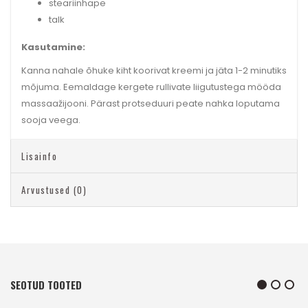
steariinhape
talk
Kasutamine:
Kanna nahale õhuke kiht koorivat kreemi ja jäta 1-2 minutiks
mõjuma. Eemaldage kergete rullivate liigutustega mööda
massaažijooni. Pärast protseduuri peate nahka loputama
sooja veega.
Lisainfo
Arvustused (0)
SEOTUD TOOTED