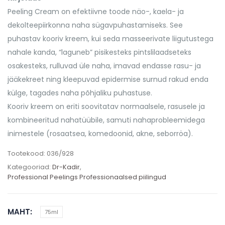
Peeling Cream on efektiivne toode näo-, kaela- ja
dekolteepiirkonna naha sügavpuhastamiseks. See
puhastav kooriv kreem, kui seda masseerivate liigutustega
nahale kanda, “laguneb” pisikesteks pintslilaadseteks
osakesteks, rulluvad üle naha, imavad endasse rasu- ja
jääkekreet ning kleepuvad epidermise surnud rakud enda
külge, tagades naha põhjaliku puhastuse.
Kooriv kreem on eriti soovitatav normaalsele, rasusele ja
kombineeritud nahatüübile, samuti nahaprobleemidega
inimestele (rosaatsea, komedoonid, akne, seborröa).
Tootekood:
036/928
Kategooriad:
Dr-Kadir
,
Professional Peelings Professionaalsed piilingud
MAHT
75ml