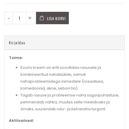
LISA KORVI
Kirjeldus
Toime:
Kooriv kreem on eriti soovitatav rasusele ja
kombineeritud nahatüübile, samuti
nahaprobleemidega inimestele (rosaatsea,
komedoonid, akne, seborröa).
Tagab rasuse ja probleemse naha sügavpuhastuse,
pehmendab nahka, muutes selle meeldivaks ja
õrnaks, suurendab näo- ja kehanaha turgorit.
Aktiivained: