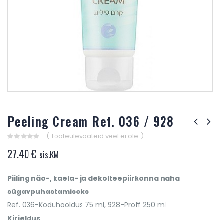
Peeling Cream Ref. 036 / 928
( Tooteülevaateid veel ei ole. )
0
27.40
€
sis.KM
out
of
5
Piiling näo-, kaela- ja dekolteepiirkonna naha
sügavpuhastamiseks
Ref. 036-Koduhooldus 75 ml, 928-Proff 250 ml
Kirjeldus