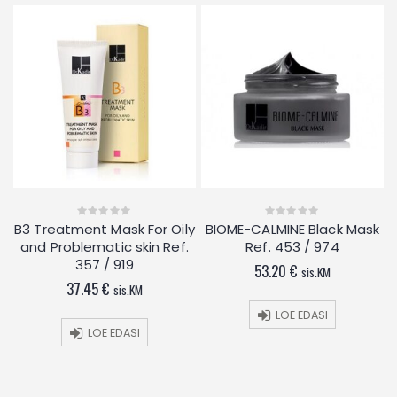
ng
B3 Treatment Mask For Oily
BIOME-CALMINE Black Mask
0
0
out
out
and Problematic skin Ref.
Ref. 453 / 974
of
of
5
5
357 / 919
53.20
€
sis.KM
37.45
€
sis.KM
LOE EDASI
LOE EDASI