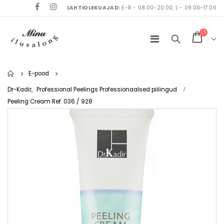
LAHTIOLEKUAJAD:
E-R - 08.00-20.00, L - 09.00-17.00
Home
E-pood
Dr-Kadir
,
Professional Peelings Professionaalsed piilingud
Peeling Cream Ref. 036 / 928