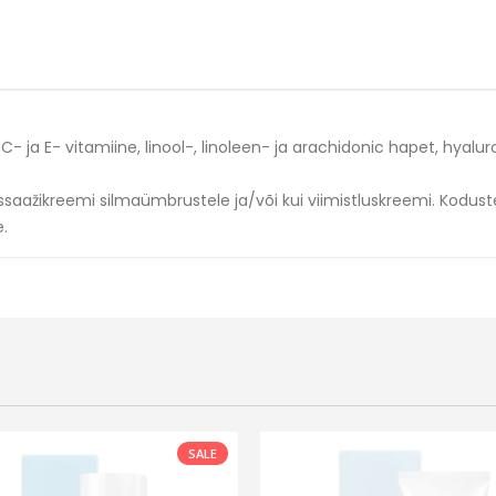
- ja E- vitamiine, linool-, linoleen- ja arachidonic hapet, hyaluro
saažikreemi silmaümbrustele ja/või kui viimistluskreemi. Kodus
.
SALE