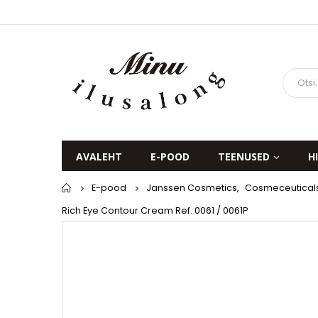
AVALEHT
E-POOD
TEENUSED
H
Home
E-pood
Janssen Cosmetics
,
Cosmeceuticals-
Rich Eye Contour Cream Ref. 0061 / 0061P