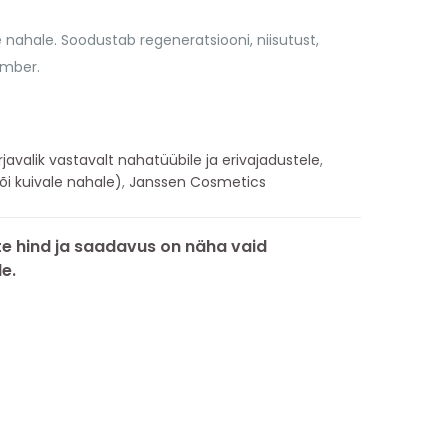
nahale. Soodustab regeneratsiooni, niisutust,
ümber.
valik vastavalt nahatüübile ja erivajadustele
,
i kuivale nahale)
,
Janssen Cosmetics
e hind ja saadavus on näha vaid
e.