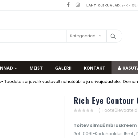
LAHTIOLEKUAJAD:
E-R - 08.
Kategooriad
INNAD
MEIST
GALERII
KONTAKT
KASUT
 Toodete sarjavalik vastavalt nahatüübile ja erivajadustele
,
Demandi
Rich Eye Contour 
( Tooteülevaateid v
0
out
of
Toitev silmaümbruskreem
5
Ref. 0061-Koduhooldus 15ml , R