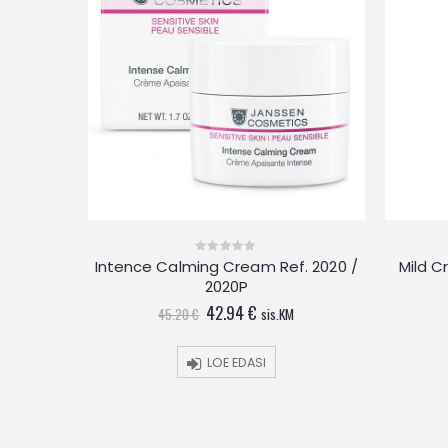
Ref. 5020
Intence Calming Cream Ref. 2020 /
Mild C
0
out
2020P
of
nt
5
Algne
Current
42.94
€
45.20
€
sis.KM
hind
price
oli:
is:
€.
45.20 €.
42.94 €.
LOE EDASI