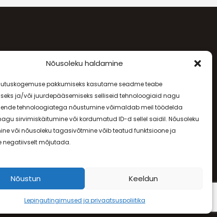
SÕPRUSE PUIESTEE 257
Nõusoleku haldamine
sutuskogemuse pakkumiseks kasutame seadme teabe
E-R - 08.00-20.00, L - 09.00-17.00
seks ja/või juurdepääsemiseks selliseid tehnoloogiaid nagu
Nende tehnoloogiatega nõustumine võimaldab meil töödelda
agu sirvimiskäitumine või kordumatud ID-d sellel saidil. Nõusoleku
ne või nõusoleku tagasivõtmine võib teatud funktsioone ja
e negatiivselt mõjutada.
Nõustun
Keeldun
Lepingutingimused ja privaatsuspoliitika