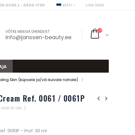
00-20.00, L - 09.00-17.00
EESTI
LOGI SISSE
VÕTKE MEIEGA ÜHENDUST
info@janssen-beauty.ee
AJA
ng Skin (küpsele ja/või kuivale nahale)
Cream Ref. 0061 / 0061P
eel ei ole. )
ef. 0061P – Prof. 30 ml