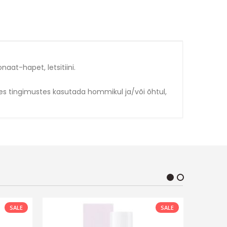
naat-hapet, letsitiini.
tes tingimustes kasutada hommikul ja/või õhtul,
SALE
SALE