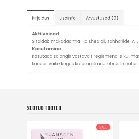
Kirjeldus
Lisainfo
Arvustused (0)
Aktiivained
Sisaldab makadaamia- ja shea õli, sahhariide, A-, C
Kasutamine
Kasutada salongis vastavalt reglemendile kui mas
kandes väike kogus kreemi silmaümbruste nahale
SEOTUD TOOTED
SALE
SALE