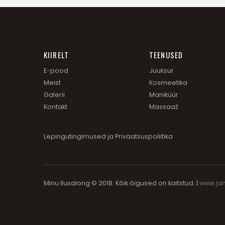
KIIRELT
TEENUSED
E-pood
Juuksur
Meist
Kosmeetika
Galerii
Maniküür
Kontakt
Massaaž
Lepingutingimused
ja
Privaatsuspoliitika
Minu Ilusalong © 2018. Kõik õigused on kaitstud. |
www.ja