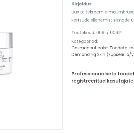
Kirjeldus
Uus toitekreem silmaümbruse 
kortsude silenemist silmade 
Tootekood:
0061 / 0061P
Kategooriad:
Cosmeceuticals- Toodete sarja
Demanding Skin (küpsele ja/võ
Professionaalsete toodet
registreeritud kasutajatel