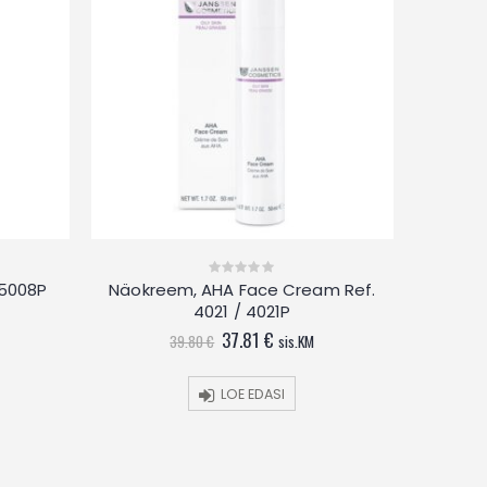
Hyaluron
 5008P
Näokreem, AHA Face Cream Ref.
0
out
4021 / 4021P
t
of
5
Algne
Current
37.81
€
39.80
€
sis.KM
hind
price
.
oli:
is:
39.80 €.
37.81 €.
LOE EDASI