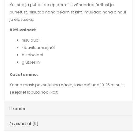
Kaitseb ja puhastab epidermist, vähendab ärritust ja
punetust, niisutab naha pealmist kihti, muudab naha pingul
ja elastseks.
Aktiivained:
nisuiduõli
kibuvitsamarjaõli
bisabolool
glütseriin
Kasutamine:
Kanna mask paksu kihina näole, lase mõjuda 10-15 minutit,
seejärel loputa hoolikalt.
Lisainfo
Arvustused (0)