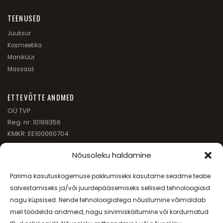
TEENUSED
Juuksur
Kosmeetika
Maniküür
Massaaž
ETTEVÕTTE ANDMED
OÜ TVP
Reg. nr: 10199356
KMKR: EE100060704
Nõusoleku haldamine
(+372) 6 542 693
Parima kasutuskogemuse pakkumiseks kasutame seadme teabe
salvestamiseks ja/või juurdepääsemiseks selliseid tehnoloogiaid
INFO@JANSSEN-BEAUTY.EE
nagu küpsised. Nende tehnoloogiatega nõustumine võimaldab
meil töödelda andmeid, nagu sirvimiskäitumine või kordumatud