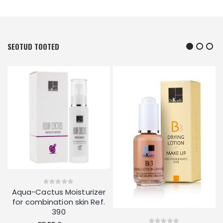
SEOTUD TOOTED
r
Aqua-Cactus Moisturizer
0
out
3
for combination skin Ref.
of
5
390