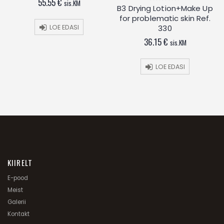
55.55
€
sis.KM
B3 Drying Lotion+Make Up
0
out
for problematic skin Ref.
of
5
LOE EDASI
330
36.15
€
sis.KM
LOE EDASI
KIIRELT
E-pood
Meist
Galerii
Kontakt