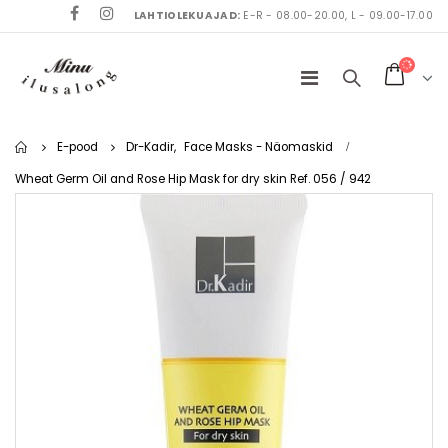
LAHTIOLEKUAJAD:
E-R - 08.00-20.00, L - 09.00-17.00
Home
E-pood
Dr-Kadir
,
Face Masks - Näomaskid
Wheat Germ Oil and Rose Hip Mask for dry skin Ref. 056 / 942