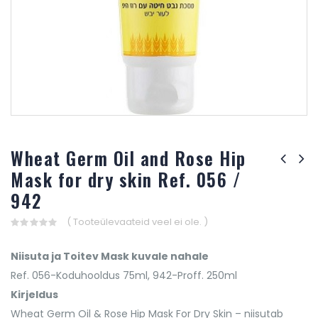
Wheat Germ Oil and Rose Hip
Mask for dry skin Ref. 056 /
942
( Tooteülevaateid veel ei ole. )
0
out
Niisuta ja Toitev Mask kuvale nahale
of
5
Ref. 056-Koduhooldus 75ml, 942-Proff. 250ml
Kirjeldus
Wheat Germ Oil & Rose Hip Mask For Dry Skin – niisutab