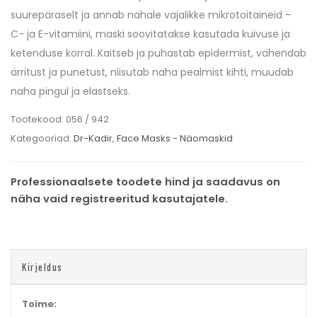
suurepäraselt ja annab nahale vajalikke mikrotoitaineid –
C- ja E-vitamiini, maski soovitatakse kasutada kuivuse ja
ketenduse korral. Kaitseb ja puhastab epidermist, vähendab
ärritust ja punetust, niisutab naha pealmist kihti, muudab
naha pingul ja elastseks.
Tootekood:
056 / 942
Kategooriad:
Dr-Kadir
,
Face Masks - Näomaskid
Professionaalsete toodete hind ja saadavus on
näha vaid registreeritud kasutajatele.
Kirjeldus
Toime: