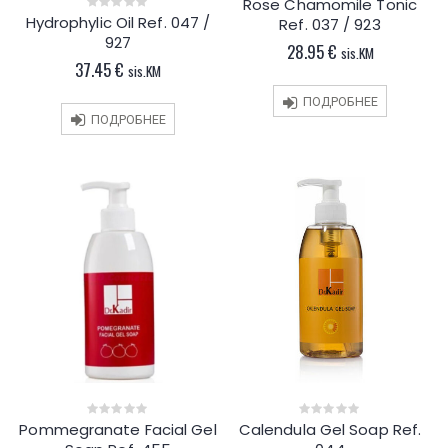
Rose Chamomile Tonic
0
out
Hydrophylic Oil Ref. 047 /
0
Ref. 037 / 923
of
out
927
5
of
28.95
€
sis.KM
5
37.45
€
sis.KM
ПОДРОБНЕЕ
ПОДРОБНЕЕ
Pommegranate Facial Gel
Calendula Gel Soap Ref.
0
0
out
out