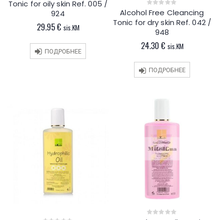
Tonic for oily skin Ref. 005 /
of
5
Alcohol Free Cleancing
924
0
out
Tonic for dry skin Ref. 042 /
of
29.95
€
sis.KM
5
948
24.30
€
sis.KM
ПОДРОБНЕЕ
ПОДРОБНЕЕ