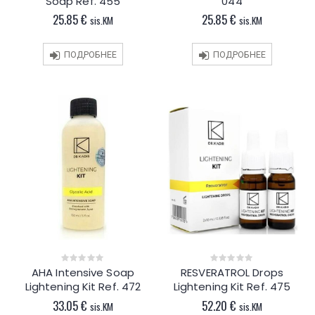
Soap Ref. 455
044
of
of
5
5
25.85
€
25.85
€
sis.KM
sis.KM
ПОДРОБНЕЕ
ПОДРОБНЕЕ
AHA Intensive Soap
RESVERATROL Drops
0
0
out
out
Lightening Kit Ref. 472
Lightening Kit Ref. 475
of
of
5
5
33.05
€
52.20
€
sis.KM
sis.KM