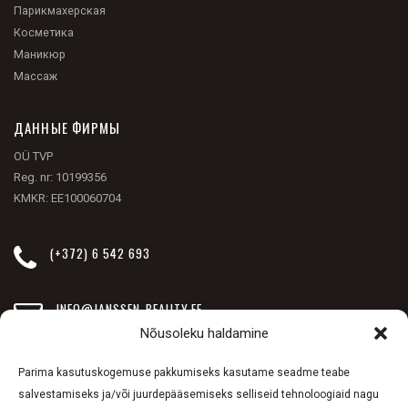
Парикмахерская
Косметика
Маникюр
Массаж
ДАННЫЕ ФИРМЫ
OÜ TVP
Reg. nr: 10199356
KMKR: EE100060704
(+372) 6 542 693
INFO@JANSSEN-BEAUTY.EE
Nõusoleku haldamine
СЫПРУСЕ ПУЙЕСТЕЕ 257
Parima kasutuskogemuse pakkumiseks kasutame seadme teabe
salvestamiseks ja/või juurdepääsemiseks selliseid tehnoloogiaid nagu