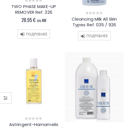
TWO PHASE MAKE-UP
0
out
REMOVER Ref. 326
of
5
Cleancing Milk All Skin
28.95
€
0
sis.KM
out
Types Ref. 035 / 926
of
5
ПОДРОБНЕЕ
ПОДРОБНЕЕ
Astringent-Hamamelis
0
out