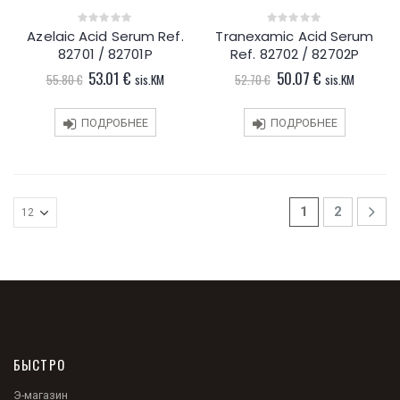
Azelaic Acid Serum Ref.
Tranexamic Acid Serum
0
0
out
out
82701 / 82701P
Ref. 82702 / 82702P
of
of
5
5
Первоначальная
Текущая
Первоначальная
Текущая
53.01
€
50.07
€
55.80
€
sis.KM
52.70
€
sis.KM
цена
цена:
цена
цена:
составляла
53.01 €.
составляла
50.07 €.
55.80 €.
52.70 €.
ПОДРОБНЕЕ
ПОДРОБНЕЕ
1
2
БЫСТРО
Э-магазин