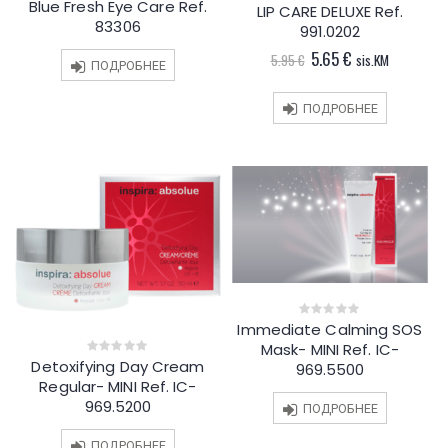
Blue Fresh Eye Care Ref.
0
LIP CARE DELUXE Ref.
0
out
out
83306
991.0202
of
of
5
5
Первоначальная
Текущая
5.65
€
5.95
€
sis.KM
ПОДРОБНЕЕ
цена
цена:
составляла
5.65 €.
5.95 €.
ПОДРОБНЕЕ
Immediate Calming SOS
0
out
Mask- MINI Ref. IC-
of
Detoxifying Day Cream
5
0
969.5500
out
Regular- MINI Ref. IC-
of
5
969.5200
ПОДРОБНЕЕ
ПОДРОБНЕЕ