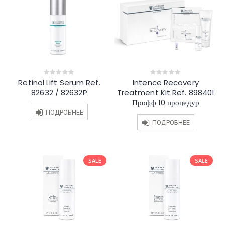
Retinol Lift Serum Ref.
Intence Recovery
0
0
out
out
82632 / 82632P
Treatment Kit Ref. 898401
of
of
5
5
Профф 10 процедур
ПОДРОБНЕЕ
ПОДРОБНЕЕ
SALE
SALE