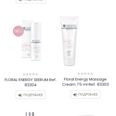
Floral Energy Massage
0
FLORAL ENERGY SEERUM Ref.
0
out
out
Cream 75 ml Ref. 83303
83304
of
of
5
5
ПОДРОБНЕЕ
ПОДРОБНЕЕ