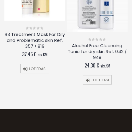
.
B3 Treatment Mask For Oily
0
out
and Problematic skin Ref.
of
5
Alcohol Free Cleancing
357 / 919
0
out
Tonic for dry skin Ref. 042 /
of
37.45
€
sis.KM
5
948
24.30
€
sis.KM
LOE EDASI
LOE EDASI