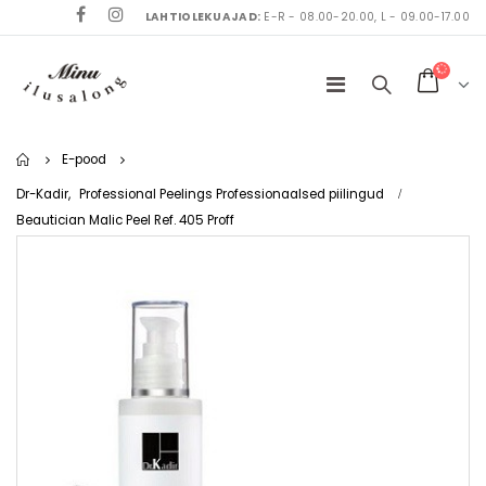
LAHTIOLEKUAJAD:
E-R - 08.00-20.00, L - 09.00-17.00
Home
E-pood
Dr-Kadir
,
Professional Peelings Professionaalsed piilingud
Beautician Malic Peel Ref. 405 Proff