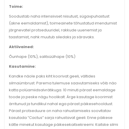
Toime:
Soodustab naha intensiivset niisutust, sügavpuhastust
(akne eemaldamist), toimeainete tõhustatud imendumist
järgnevatel protseduuridel, rakkude uuenemist ja
taastamist, nahk muutub siledaks ja säravaks.
Aktiivained:
Õunhape (10%), salitsüülhape (10%)
Kasutamine:
Kandke näole paks kiht koorivat geeli, vältides
silmaümbrust. Parema tulemuse saavutamiseks võib näo
katta polüamiidsalvrätikuga. 10 minuti pärast eemaldage
toode ja peske nägu hoolikalt. Ärge kasutage koorimist
ärritunud ja tundlikul nahal ega pärast päikesehooldust.
Pärast protseduure on naha rahustamiseks soovitatav
kasutada “Cactus” sarja rahustavat geeli. Enne päikese
kätte minekut kasutage päikesekaitsekreemi. Kaitske silmi