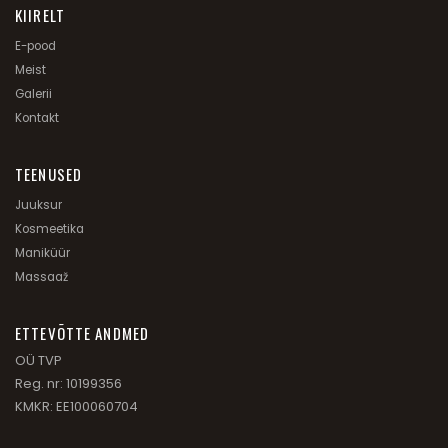
KIIRELT
E-pood
Meist
Galerii
Kontakt
TEENUSED
Juuksur
Kosmeetika
Maniküür
Massaaž
ETTEVÕTTE ANDMED
OÜ TVP
Reg. nr: 10199356
KMKR: EE100060704