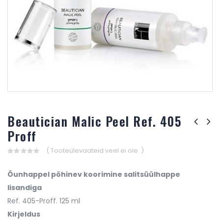
Beautician Malic Peel Ref. 405
Proff
( Tooteülevaateid veel ei ole. )
0
out
Õunhappel põhinev koorimine salitsüülhappe
of
5
lisandiga
Ref. 405-Proff. 125 ml
Kirjeldus