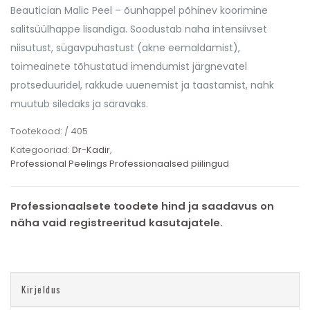
Beautician Malic Peel – õunhappel põhinev koorimine
salitsüülhappe lisandiga. Soodustab naha intensiivset
niisutust, sügavpuhastust (akne eemaldamist),
toimeainete tõhustatud imendumist järgnevatel
protseduuridel, rakkude uuenemist ja taastamist, nahk
muutub siledaks ja säravaks.
Tootekood:
/ 405
Kategooriad:
Dr-Kadir
,
Professional Peelings Professionaalsed piilingud
Professionaalsete toodete hind ja saadavus on
näha vaid registreeritud kasutajatele.
Kirjeldus