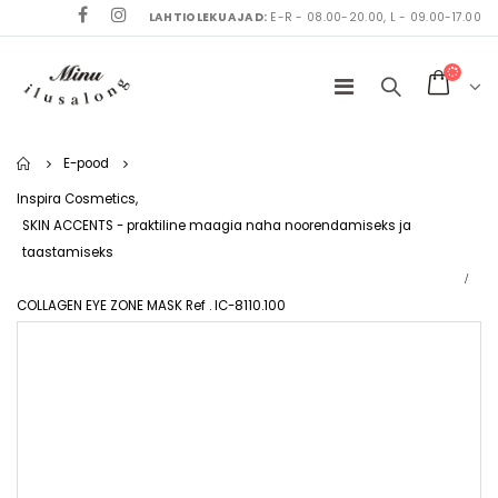
LAHTIOLEKUAJAD:
E-R - 08.00-20.00, L - 09.00-17.00
Home
E-pood
Inspira Cosmetics
,
SKIN ACCENTS - praktiline maagia naha noorendamiseks ja
taastamiseks
COLLAGEN EYE ZONE MASK Ref . IC-8110.100