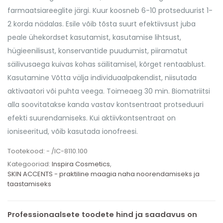
farmaatsiareeglite järgi. Kuur koosneb 6-10 protseduurist 1-
2 korda nädalas. Esile võib tõsta suurt efektiivsust juba
peale ühekordset kasutamist, kasutamise lihtsust,
hügieenilisust, konservantide puudumist, piiramatut
säilivusaega kuivas kohas säilitamisel, kõrget rentaablust.
Kasutamine Võtta välja individuaalpakendist, niisutada
aktivaatori või puhta veega. Toimeaeg 30 min. Biomatriitsi
alla soovitatakse kanda vastav kontsentraat protseduuri
efekti suurendamiseks. Kui aktiivkontsentraat on
ioniseeritud, võib kasutada ionofreesi.
Tootekood:
- /IC-8110.100
Kategooriad:
Inspira Cosmetics
,
SKIN ACCENTS - praktiline maagia naha noorendamiseks ja
taastamiseks
Professionaalsete toodete hind ja saadavus on