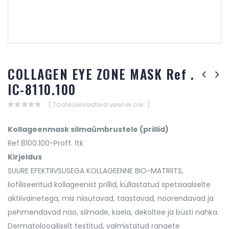
COLLAGEN EYE ZONE MASK Ref .
IC-8110.100
( Tooteülevaateid veel ei ole. )
0
out
Kollageenmask silmaümbrustele (prillid)
of
5
Ref.8100.100-Proff. 1tk
Kirjeldus
SUURE EFEKTIIVSUSEGA KOLLAGEENNE BIO-MATRIITS,
liofiliseeritud kollageenist prillid, küllastatud spetsiaalselte
aktiivainetega, mis niisutavad, taastavad, noorendavad ja
pehmendavad näo, silmade, kaela, dekoltee ja büsti nahka.
Dermatoloogiliselt testitud, valmistatud rangete