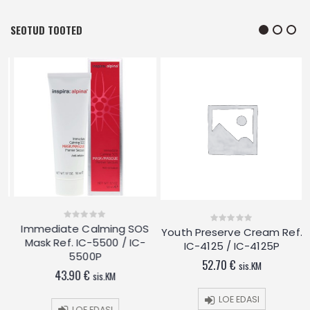
SEOTUD TOOTED
Immediate Calming SOS
0
Youth Preserve Cream Ref.
0
out
out
Mask Ref. IC-5500 / IC-
IC-4125 / IC-4125P
of
of
5
5500P
5
52.70
€
sis.KM
43.90
€
sis.KM
LOE EDASI
LOE EDASI