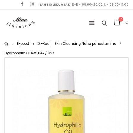
LAHTIOLEKUAJAD:
E-R - 08.00-20.00, L - 09.00-17.00
Home
E-pood
Dr-Kadir
,
Skin Cleansing Naha puhastamine
Hydrophylic Oil Ref. 047 / 927