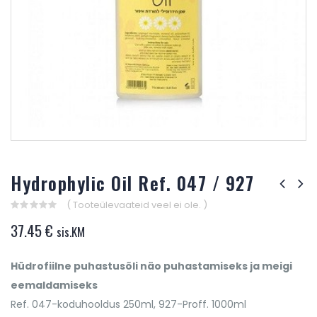
Hydrophylic Oil Ref. 047 / 927
( Tooteülevaateid veel ei ole. )
0
37.45
€
sis.KM
out
of
5
Hüdrofiilne puhastusõli näo puhastamiseks ja meigi
eemaldamiseks
Ref. 047-koduhooldus 250ml, 927-Proff. 1000ml