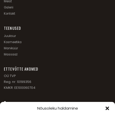
Meist
Galerii
Kontakt
TEENUSED
Juuksur
Kosmeetika
Maniküür
Massaaž
ETTEVÕTTE ANDMED
OÜ TVP
Reg. nr: 10199356
KMKR: EE100060704
(+372) 6 542 693
Nõusoleku haldamine