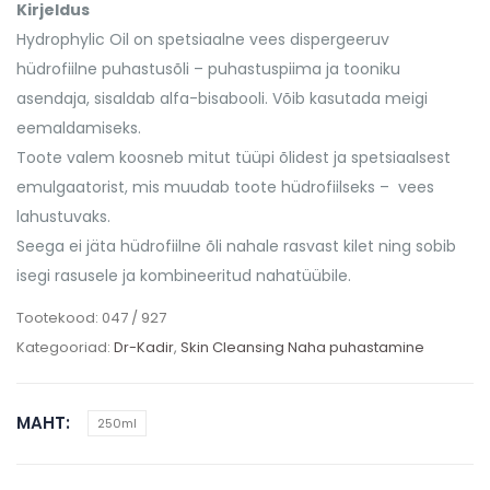
Kirjeldus
Hydrophylic Oil on spetsiaalne vees dispergeeruv
hüdrofiilne puhastusõli – puhastuspiima ja tooniku
asendaja, sisaldab alfa-bisabooli. Võib kasutada meigi
eemaldamiseks.
Toote valem koosneb mitut tüüpi õlidest ja spetsiaalsest
emulgaatorist, mis muudab toote hüdrofiilseks – vees
lahustuvaks.
Seega ei jäta hüdrofiilne õli nahale rasvast kilet ning sobib
isegi rasusele ja kombineeritud nahatüübile.
Tootekood:
047 / 927
Kategooriad:
Dr-Kadir
,
Skin Cleansing Naha puhastamine
MAHT
250ml