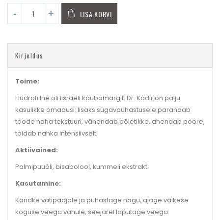
LISA KORVI
Kirjeldus
Toime:
Hüdrofiilne õli Iisraeli kaubamärgilt Dr. Kadir on palju
kasulikke omadusi: lisaks sügavpuhastusele parandab
toode naha tekstuuri, vähendab põletikke, ahendab poore,
toidab nahka intensiivselt.
Aktiivained:
Palmipuuõli, bisabolool, kummeli ekstrakt.
Kasutamine:
Kandke vatipadjale ja puhastage nägu, ajage väikese
koguse veega vahule, seejärel loputage veega.