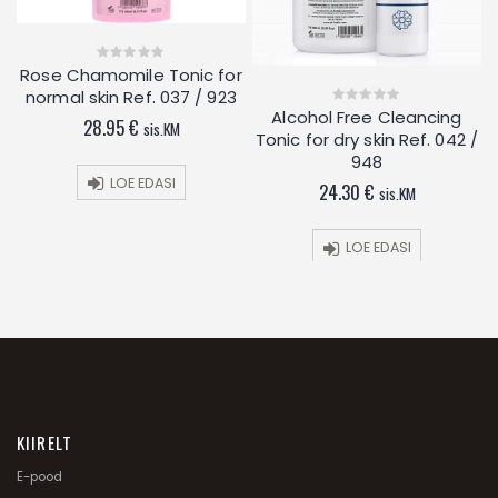
Rose Chamomile Tonic for
0
out
normal skin Ref. 037 / 923
of
5
Alcohol Free Cleancing
0
28.95
€
sis.KM
out
Tonic for dry skin Ref. 042 /
of
5
948
LOE EDASI
24.30
€
sis.KM
LOE EDASI
KIIRELT
E-pood