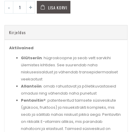
LISA KORVI
Kirjeldus
Aktiivained
Glütseriin
: hügroskoopne ja seob vett sarvkihi
ülemistes kihtides. See suurendab naha
niiskusesisaldust ja vähendab transepidermaalset
veekaotust
Allantoiin
: omab rahustavat ja põletikuvastaseid
omadusi ning vähendab naha punetust
Pentavitin®
: patenteeritud taimsete süsivesikute
(glükoos, fruktoos) ja nisuekstrakti kompleks, mis
seob ja säilitab nahas niiskust pikka aega. Pentavitin
on rikkalik E-vitamiini allikas, mis parandab
nahatooni ja elastsust. Taimsed süsivesikud on