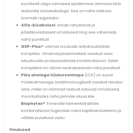
koostiselt väga sarnased epidermise ülemises kihis
leiduvate süsivesikutega. See on naha niiskuse
loomulik regulaator
Alfa-bisabolool
: omab rahustavat ja
põletikuvastaseid omadused ning see vähendab
naha punetust
GSP-Plus®
: võimas looduslik antioksüdantide
kompleks. Viinamarjaseemnetest saadud vees
lahustuvate protsüanidiinide kombinatsioon. Sellel
kompleksil on võime neutraliseerida naha punetust
Pika ahelaga hüaluroonhape
(LCA) on suure
molekulmassiga, biotehnoloogiliselt saadud niisutav
aine, millel on võimsad niiskust siduvad omadused,
moodustades naha pinnale siluva kile
Biophytex®
: Erinevate taimeekstraktide
kombinatsioon tugevdab naha kapillaarsüsteemi ja
võitleb punetuse vastu
Omdused