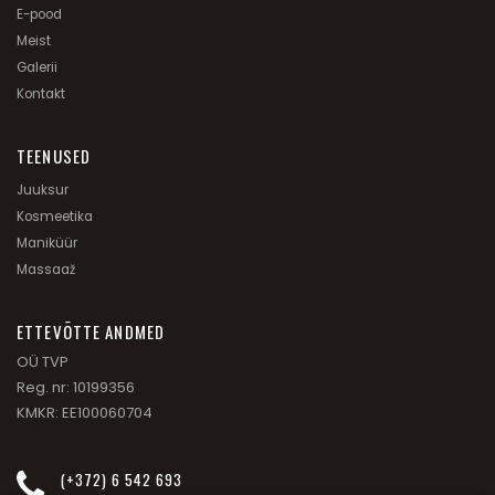
E-pood
Meist
Galerii
Kontakt
TEENUSED
Juuksur
Kosmeetika
Maniküür
Massaaž
ETTEVÕTTE ANDMED
OÜ TVP
Reg. nr: 10199356
KMKR: EE100060704
(+372) 6 542 693