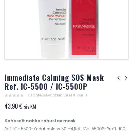
Immediate Calming SOS Mask
Ref. IC-5500 / IC-5500P
( Tooteülevaateid veel ei ole. )
0
43.90
€
sis.KM
out
of
5
Koheselt nahka rahustav mask
Ref. IC- 5500-Koduhooldus 50 ml,Ref. IC- 5500P-Proff. 100