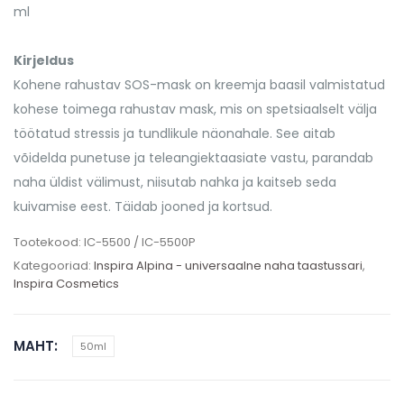
ml
Kirjeldus
Kohene rahustav SOS-mask on kreemja baasil valmistatud
kohese toimega rahustav mask, mis on spetsiaalselt välja
töötatud stressis ja tundlikule näonahale. See aitab
võidelda punetuse ja teleangiektaasiate vastu, parandab
naha üldist välimust, niisutab nahka ja kaitseb seda
kuivamise eest. Täidab jooned ja kortsud.
Tootekood:
IC-5500 / IC-5500P
Kategooriad:
Inspira Alpina - universaalne naha taastussari
,
Inspira Cosmetics
MAHT
50ml