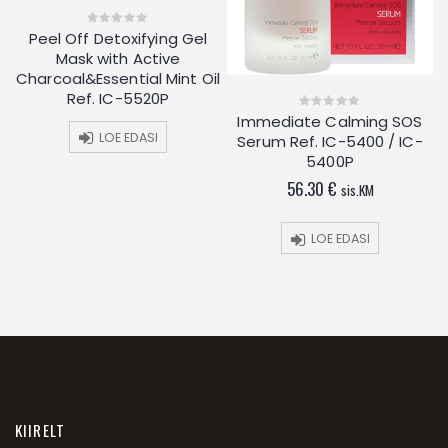
Peel Off Detoxifying Gel
0
out
Mask with Active
of
5
Charcoal&Essential Mint Oil
Ref. IC-5520P
Immediate Calming SOS
0
out
LOE EDASI
Serum Ref. IC-5400 / IC-
of
5
5400P
56.30
€
sis.KM
LOE EDASI
KIIRELT