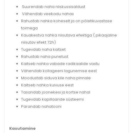
Suurendab naha niiskussisaldust
Vähendab veekadu nahas
Rahustab nahka koheselt ja on põletikuvastase
toimega
Kauakestva nahka niisutava efektiga ( pikaajaline
niisutav efekt 72h)
Tugevdab naha kaitset
Rahustab naha punetust
Kaitseb nahka vabade radikaalide vastu
Vähendab kollageeni lagunemise eest
Moodustab siduva kile naha pinnale
Kaitseb nahka kuivuse eest
Tasandab joonekesi ja kortse nahal
Tugevdab kapillaaride süsteemi
Parandab nahatooni
Kasutamine