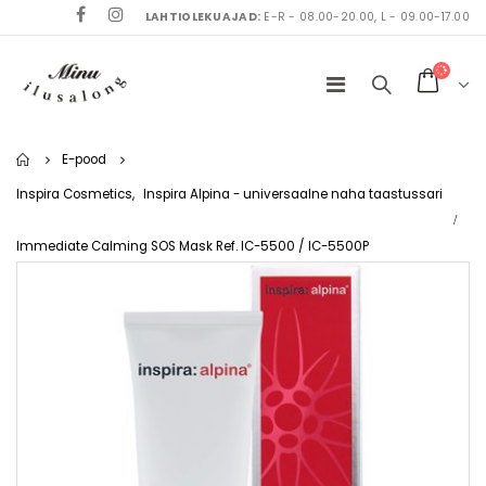
LAHTIOLEKUAJAD:
E-R - 08.00-20.00, L - 09.00-17.00
Home
E-pood
Inspira Cosmetics
,
Inspira Alpina - universaalne naha taastussari
Immediate Calming SOS Mask Ref. IC-5500 / IC-5500P