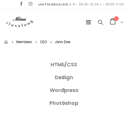
LAHTIOLEKUAJAD:
E-R - 08.00-20.00, L - 09.00-17.00
Home
Members
CEO
John Doe
%
HTML/CSS
%
Design
%
Wordpress
%
Photoshop