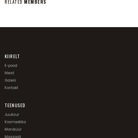
RELATED
MEMBERS
KIIRELT
E-pood
Meist
Galerii
Kontakt
TEENUSED
Juuksur
Kosmeetika
Maniküür
Massaaž