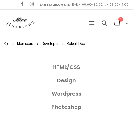
LAHTIOLEKUAJAD:
E-R - 08.00-20.00, L - 09.00-17.00
Home
Members
Developer
Robert Doe
%
HTML/CSS
%
Design
%
Wordpress
%
Photoshop