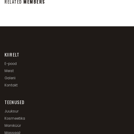
RELATED
MEMBERS
KIIRELT
E-pood
Meist
Galerii
Kontakt
TEENUSED
Juuksur
Kosmeetika
Maniküür
Massaaž